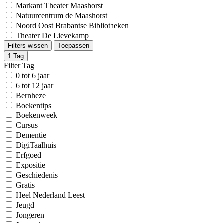
Markant Theater Maashorst
Natuurcentrum de Maashorst
Noord Oost Brabantse Bibliotheken
Theater De Lievekamp
Filters wissen
Toepassen
1
Tag
Filter Tag
0 tot 6 jaar
6 tot 12 jaar
Bernheze
Boekentips
Boekenweek
Cursus
Dementie
DigiTaalhuis
Erfgoed
Expositie
Geschiedenis
Gratis
Heel Nederland Leest
Jeugd
Jongeren