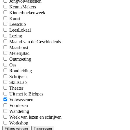
Jongvolwassenen
KennisMakers
Kinderboekenweek
Kunst
Leesclub
LeesLokaal
Lezing
Maand van de Geschiedenis
Maashorst
Meierijstad
Ontmoeting
Oss
Rondleiding
Schrijven
SkillsLab
Theater
Uit met je Biebpas
Volwassenen
Voorlezen
Wandeling
Week van lezen en schrijven
Workshop
Filters wissen
Toepassen