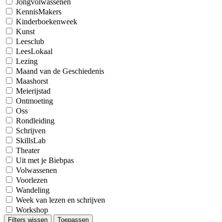
Jongvolwassenen
KennisMakers
Kinderboekenweek
Kunst
Leesclub
LeesLokaal
Lezing
Maand van de Geschiedenis
Maashorst
Meierijstad
Ontmoeting
Oss
Rondleiding
Schrijven
SkillsLab
Theater
Uit met je Biebpas
Volwassenen
Voorlezen
Wandeling
Week van lezen en schrijven
Workshop
Filters wissen
Toepassen