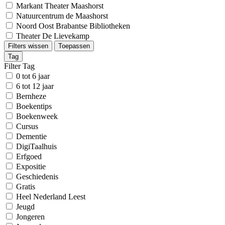
Markant Theater Maashorst
Natuurcentrum de Maashorst
Noord Oost Brabantse Bibliotheken
Theater De Lievekamp
Filters wissen
Toepassen
Tag
Filter Tag
0 tot 6 jaar
6 tot 12 jaar
Bernheze
Boekentips
Boekenweek
Cursus
Dementie
DigiTaalhuis
Erfgoed
Expositie
Geschiedenis
Gratis
Heel Nederland Leest
Jeugd
Jongeren