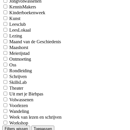
Jongvolwassenen
KennisMakers
Kinderboekenweek
Kunst
Leesclub
LeesLokaal
Lezing
Maand van de Geschiedenis
Maashorst
Meierijstad
Ontmoeting
Oss
Rondleiding
Schrijven
SkillsLab
Theater
Uit met je Biebpas
Volwassenen
Voorlezen
Wandeling
Week van lezen en schrijven
Workshop
Filters wissen
Toepassen