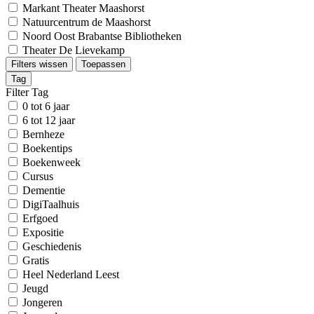
Markant Theater Maashorst
Natuurcentrum de Maashorst
Noord Oost Brabantse Bibliotheken
Theater De Lievekamp
Filters wissen
Toepassen
Tag
Filter Tag
0 tot 6 jaar
6 tot 12 jaar
Bernheze
Boekentips
Boekenweek
Cursus
Dementie
DigiTaalhuis
Erfgoed
Expositie
Geschiedenis
Gratis
Heel Nederland Leest
Jeugd
Jongeren