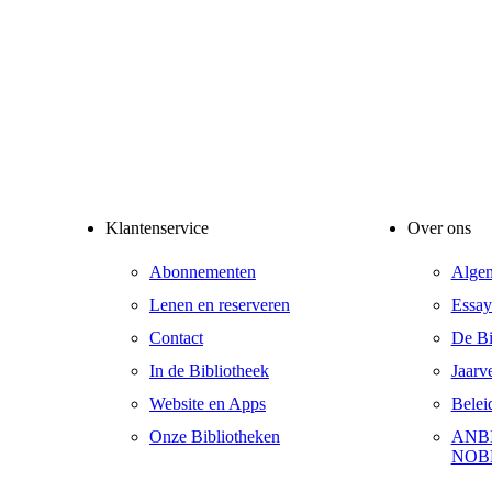
Klantenservice
Over ons
Abonnementen
Alge
Lenen en reserveren
Essay
Contact
De Bib
In de Bibliotheek
Jaarv
Website en Apps
Belei
Onze Bibliotheken
ANBI
NOB