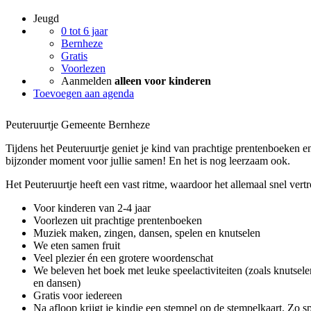
Jeugd
0 tot 6 jaar
Bernheze
Gratis
Voorlezen
Aanmelden
alleen voor kinderen
Toevoegen aan agenda
Peuteruurtje Gemeente Bernheze
Tijdens het Peuteruurtje geniet je kind van prachtige prentenboeken en 
bijzonder moment voor jullie samen! En het is nog leerzaam ook.
Het Peuteruurtje heeft een vast ritme, waardoor het allemaal snel ver
Voor kinderen van 2-4 jaar
Voorlezen uit prachtige prentenboeken
Muziek maken, zingen, dansen, spelen en knutselen
We eten samen fruit
Veel plezier én een grotere woordenschat
We beleven het boek met leuke speelactiviteiten (zoals knutsele
en dansen)
Gratis voor iedereen
Na afloop krijgt je kindje een stempel op de stempelkaart. Zo sp