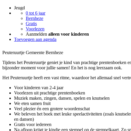
Jeugd
0 tot 6 jaar
Bernheze
Gratis
Voorlezen
Aanmelden
alleen voor kinderen
Toevoegen aan agenda
Peuteruurtje Gemeente Bernheze
Tijdens het Peuteruurtje geniet je kind van prachtige prentenboeken en 
bijzonder moment voor jullie samen! En het is nog leerzaam ook.
Het Peuteruurtje heeft een vast ritme, waardoor het allemaal snel ver
Voor kinderen van 2-4 jaar
Voorlezen uit prachtige prentenboeken
Muziek maken, zingen, dansen, spelen en knutselen
We eten samen fruit
Veel plezier én een grotere woordenschat
We beleven het boek met leuke speelactiviteiten (zoals knutsele
en dansen)
Gratis voor iedereen
Na afloop krijgt je kindje een stempel op de stempelkaart. Zo sp