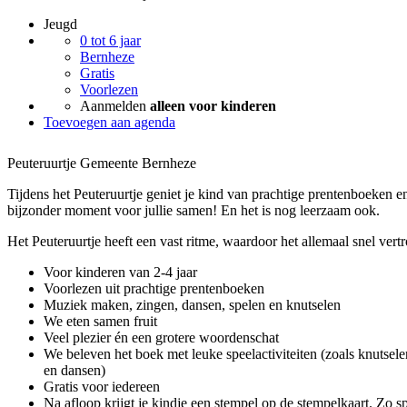
Jeugd
0 tot 6 jaar
Bernheze
Gratis
Voorlezen
Aanmelden
alleen voor kinderen
Toevoegen aan agenda
Peuteruurtje Gemeente Bernheze
Tijdens het Peuteruurtje geniet je kind van prachtige prentenboeken en 
bijzonder moment voor jullie samen! En het is nog leerzaam ook.
Het Peuteruurtje heeft een vast ritme, waardoor het allemaal snel ver
Voor kinderen van 2-4 jaar
Voorlezen uit prachtige prentenboeken
Muziek maken, zingen, dansen, spelen en knutselen
We eten samen fruit
Veel plezier én een grotere woordenschat
We beleven het boek met leuke speelactiviteiten (zoals knutsele
en dansen)
Gratis voor iedereen
Na afloop krijgt je kindje een stempel op de stempelkaart. Zo sp