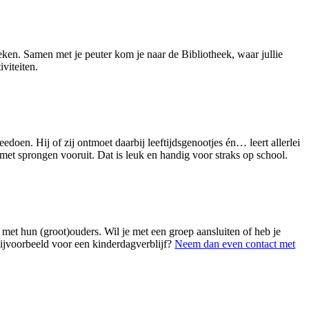
eken. Samen met je peuter kom je naar de Bibliotheek, waar jullie
viteiten.
edoen. Hij of zij ontmoet daarbij leeftijdsgenootjes én… leert allerlei
et sprongen vooruit. Dat is leuk en handig voor straks op school.
 met hun (groot)ouders. Wil je met een groep aansluiten of heb je
bijvoorbeeld voor een kinderdagverblijf?
Neem dan even contact met