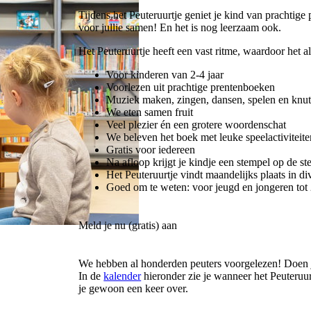
Tijdens het Peuteruurtje geniet je kind van prachtige
voor jullie samen! En het is nog leerzaam ook.
Het Peuteruurtje heeft een vast ritme, waardoor het 
Voor kinderen van 2-4 jaar
Voorlezen uit prachtige prentenboeken
Muziek maken, zingen, dansen, spelen en knut
We eten samen fruit
Veel plezier én een grotere woordenschat
We beleven het boek met leuke speelactiviteite
Gratis voor iedereen
Na afloop krijgt je kindje een stempel op de st
Het Peuteruurtje vindt maandelijks plaats in di
Goed om te weten: voor jeugd en jongeren tot 2
Meld je nu (gratis) aan
We hebben al honderden peuters voorgelezen! Doen 
In de
kalender
hieronder zie je wanneer het Peuteruur
je gewoon een keer over.