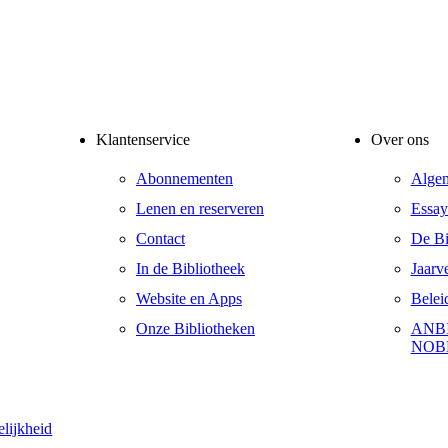
Klantenservice
Over ons
Abonnementen
Alge
Lenen en reserveren
Essay
Contact
De Bib
In de Bibliotheek
Jaarv
Website en Apps
Belei
Onze Bibliotheken
ANBI
NOB
elijkheid