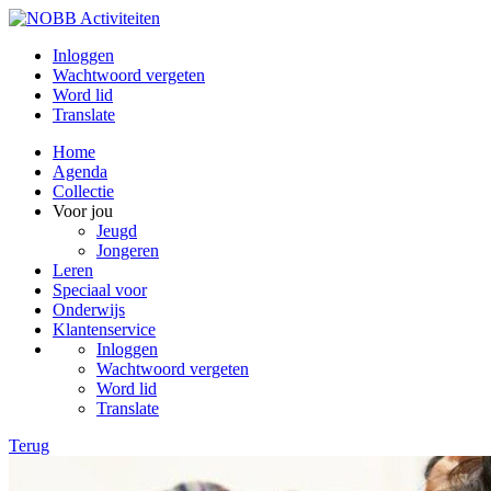
Inloggen
Wachtwoord vergeten
Word lid
Translate
Home
Agenda
Collectie
Voor jou
Jeugd
Jongeren
Leren
Speciaal voor
Onderwijs
Klantenservice
Inloggen
Wachtwoord vergeten
Word lid
Translate
Terug