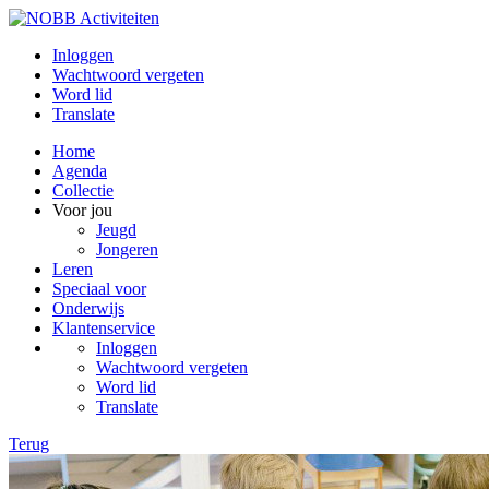
Inloggen
Wachtwoord vergeten
Word lid
Translate
Home
Agenda
Collectie
Voor jou
Jeugd
Jongeren
Leren
Speciaal voor
Onderwijs
Klantenservice
Inloggen
Wachtwoord vergeten
Word lid
Translate
Terug