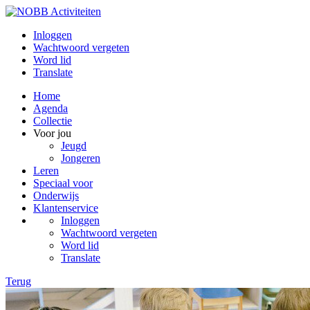
Inloggen
Wachtwoord vergeten
Word lid
Translate
Home
Agenda
Collectie
Voor jou
Jeugd
Jongeren
Leren
Speciaal voor
Onderwijs
Klantenservice
Inloggen
Wachtwoord vergeten
Word lid
Translate
Terug