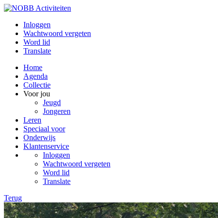
Inloggen
Wachtwoord vergeten
Word lid
Translate
Home
Agenda
Collectie
Voor jou
Jeugd
Jongeren
Leren
Speciaal voor
Onderwijs
Klantenservice
Inloggen
Wachtwoord vergeten
Word lid
Translate
Terug