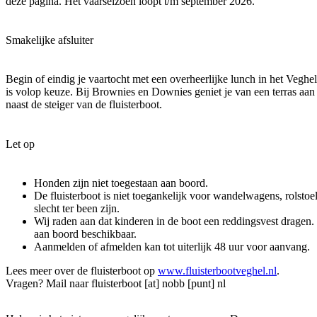
deze pagina. Het vaarseizoen loopt t/m september 2026.
Smakelijke afsluiter
Begin of eindig je vaartocht met een overheerlijke lunch in het Veghe
is volop keuze. Bij Brownies en Downies geniet je van een terras aan 
naast de steiger van de fluisterboot.
Let op
Honden zijn niet toegestaan aan boord.
De fluisterboot is niet toegankelijk voor wandelwagens, rolsto
slecht ter been zijn.
Wij raden aan dat kinderen in de boot een reddingsvest dragen.
aan boord beschikbaar.
Aanmelden of afmelden kan tot uiterlijk 48 uur voor aanvang.
Lees meer over de fluisterboot op
www.fluisterbootveghel.nl
.
Vragen? Mail naar
fluisterboot [at] nobb [punt] nl