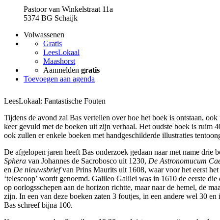
Pastoor van Winkelstraat 11a
5374 BG Schaijk
Volwassenen
Gratis
LeesLokaal
Maashorst
Aanmelden
gratis
Toevoegen aan agenda
LeesLokaal: Fantastische Fouten
Tijdens de avond zal Bas vertellen over hoe het boek is ontstaan, ook i
keer gevuld met de boeken uit zijn verhaal. Het oudste boek is ruim 4
ook zullen er enkele boeken met handgeschilderde illustraties tentoo
De afgelopen jaren heeft Bas onderzoek gedaan naar met name drie 
Sphera
van Johannes de Sacrobosco uit 1230,
De Astronomucum Ca
en
De nieuwsbrief
van Prins Maurits uit 1608, waar voor het eerst het
‘telescoop’ wordt genoemd. Galileo Galilei was in 1610 de eerste die 
op oorlogsschepen aan de horizon richtte, maar naar de hemel, de maa
zijn. In een van deze boeken zaten 3 foutjes, in een andere wel 30 en 
Bas schreef bijna 100.