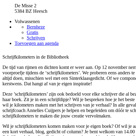
De Misse 2
5384 BZ Heesch
Volwassenen
Bernheze
Gratis
Schrijven
Toevoegen aan agenda
Schrijfkilometers in de Bibliotheek
De tijd van rijmen en dichten komt er weer aan. Op 12 november ne
voorproefje tijdens de ‘schrijfkilometers’. We proberen eens anders t
altijd doen, misschien wel met een Sinterklaasgedicht. Of we compo
kerstwens. Dat hangt af van je eigen inspiratie!
Deze ’schrijfkilometers’ zijn ook bedoeld voor elke schrijver die al bez
haar boek. Zit je in een schrijfdipje? Wil je bespreken hoe je het best
wil je kilometers maken met het schrijven van je verhaal? In alle geva
schrijfcoach Annelies Cuijpers je helpen en begeleiden om dóór te sch
schrijfkilometers te maken die jouw creatie vervolmaken.
Wil je schrijfkilometers komen maken voor je eigen boek? Of wil je a
een kort verhaal, blog, gedicht of column? Je bent welkom van 14.00 