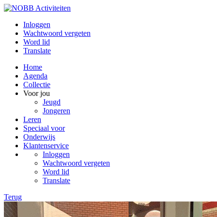
Inloggen
Wachtwoord vergeten
Word lid
Translate
Home
Agenda
Collectie
Voor jou
Jeugd
Jongeren
Leren
Speciaal voor
Onderwijs
Klantenservice
Inloggen
Wachtwoord vergeten
Word lid
Translate
Terug