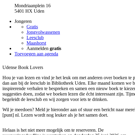
Mondriaanplein 16
5401 HX Uden
Jongeren
Gratis
Jongvolwassenen
Leesclub
Maashorst
Aanmelden
gratis
Toevoegen aan agenda
Udense Book Lovers
Hou je van lezen en vind je het leuk om met anderen over boeken te pr
dan aan bij de leesclub in Bibliotheek Uden. Elke maand komen we b
inspirerende verhalen te bespreken en samen een nieuw boek te kieze
suggesties doen, zodat we boeken lezen die écht interessant zijn. Ti
begeleidt de leesclub en wij zorgen voor iets te drinken.
Wil je meedoen? Meld je hieronder aan of stuur een bericht naar
merel
[punt] nl
. Lezen wordt nog leuker als je het samen doet.
Helaas is het niet meer mogelijk om te reserveren. De