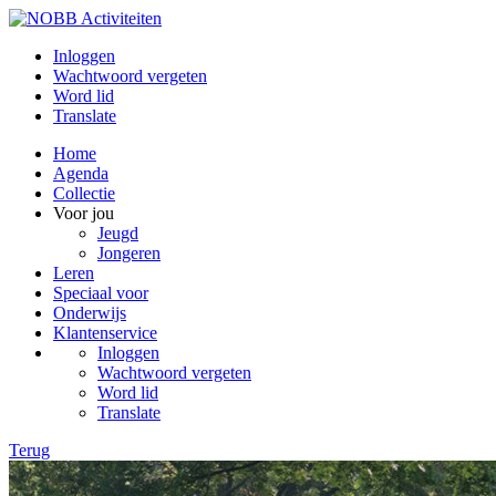
Inloggen
Wachtwoord vergeten
Word lid
Translate
Home
Agenda
Collectie
Voor jou
Jeugd
Jongeren
Leren
Speciaal voor
Onderwijs
Klantenservice
Inloggen
Wachtwoord vergeten
Word lid
Translate
Terug