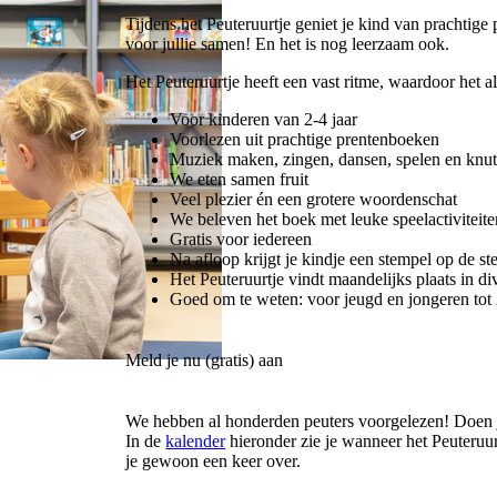
Tijdens het Peuteruurtje geniet je kind van prachtige
voor jullie samen! En het is nog leerzaam ook.
Het Peuteruurtje heeft een vast ritme, waardoor het 
Voor kinderen van 2-4 jaar
Voorlezen uit prachtige prentenboeken
Muziek maken, zingen, dansen, spelen en knut
We eten samen fruit
Veel plezier én een grotere woordenschat
We beleven het boek met leuke speelactiviteite
Gratis voor iedereen
Na afloop krijgt je kindje een stempel op de st
Het Peuteruurtje vindt maandelijks plaats in di
Goed om te weten: voor jeugd en jongeren tot 2
Meld je nu (gratis) aan
We hebben al honderden peuters voorgelezen! Doen 
In de
kalender
hieronder zie je wanneer het Peuteruur
je gewoon een keer over.