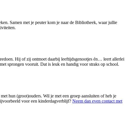
eken. Samen met je peuter kom je naar de Bibliotheek, waar jullie
viteiten.
edoen. Hij of zij ontmoet daarbij leeftijdsgenootjes én… leert allerlei
et sprongen vooruit. Dat is leuk en handig voor straks op school.
 met hun (groot)ouders. Wil je met een groep aansluiten of heb je
bijvoorbeeld voor een kinderdagverblijf?
Neem dan even contact met