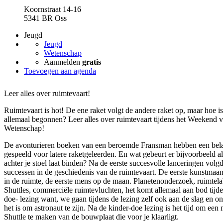
Koornstraat 14-16
5341 BR Oss
Jeugd
Jeugd
Wetenschap
Aanmelden
gratis
Toevoegen aan agenda
Leer alles over ruimtevaart!
Ruimtevaart is hot! De ene raket volgt de andere raket op, maar hoe is
allemaal begonnen? Leer alles over ruimtevaart tijdens het Weekend 
Wetenschap!
De avonturieren boeken van een beroemde Fransman hebben een bela
gespeeld voor latere raketgeleerden. En wat gebeurt er bijvoorbeeld al
achter je stoel laat binden? Na de eerste succesvolle lanceringen vol
successen in de geschiedenis van de ruimtevaart. De eerste kunstmaan
in de ruimte, de eerste mens op de maan. Planetenonderzoek, ruimtela
Shuttles, commerciële ruimtevluchten, het komt allemaal aan bod tijde
doe- lezing want, we gaan tijdens de lezing zelf ook aan de slag en 
het is om astronaut te zijn. Na de kinder-doe lezing is het tijd om ee
Shuttle te maken van de bouwplaat die voor je klaarligt.