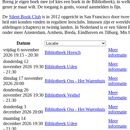
Breng je eigen boek mee (of kies een boek in de Bibliotheek), in welk
genre je maar wilt. De toegang is gratis, vooraf aanmelden is fijn.
De
Silent Book Club
is in 2012 opgericht in San Francisco door twe
heil niet konden vinden in reguliere leesclubs. Intussen zijn er werel
afdelingen (chapters) in twintig landen. In Nederland is er een Silent
onder meer Amsterdam, Arnhem, Breda, Eindhoven en Tilburg. Mis he
Datum
vrijdag 6 november
Meer
Bibliotheek Heesch
2026 19:15 - 20:30
informatie
donderdag 12
Meer
november 2026 19:30
Bibliotheek Uden
informatie
- 21:30
dinsdag 17 november
Meer
Bibliotheek Oss - Het Warenhuis
2026 20:00
informatie
donderdag 26
Meer
november 2026 19:30
Bibliotheek Veghel
informatie
- 21:30
donderdag 3
Meer
Bibliotheek Oss - Het Warenhuis
december 2026 20:00
informatie
maandag 14
Meer
december 2026 19:30
Bibliotheek Uden
informatie
- 21:30