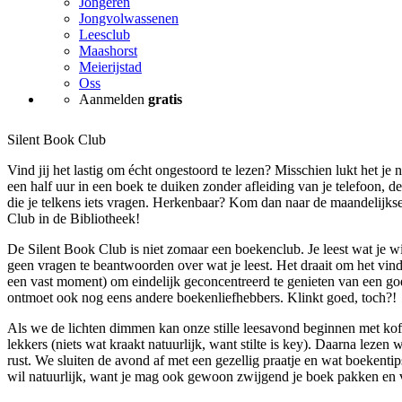
Jongeren
Jongvolwassenen
Leesclub
Maashorst
Meierijstad
Oss
Aanmelden
gratis
Silent Book Club
Vind jij het lastig om écht ongestoord te lezen? Misschien lukt het je 
een half uur in een boek te duiken zonder afleiding van je telefoon, d
die je telkens iets vragen. Herkenbaar? Kom dan naar de maandelijks
Club in de Bibliotheek!
De Silent Book Club is niet zomaar een boekenclub. Je leest wat je wil
geen vragen te beantwoorden over wat je leest. Het draait om het vind
een vast moment) om eindelijk geconcentreerd te genieten van een go
ontmoet ook nog eens andere boekenliefhebbers. Klinkt goed, toch?!
Als we de lichten dimmen kan onze stille leesavond beginnen met koff
lekkers (niets wat kraakt natuurlijk, want stilte is key). Daarna lezen w
rust. We sluiten de avond af met een gezellig praatje en wat boekentip
wil natuurlijk, want je mag ook gewoon zwijgend je boek pakken en 