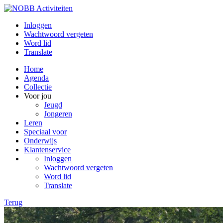
Inloggen
Wachtwoord vergeten
Word lid
Translate
Home
Agenda
Collectie
Voor jou
Jeugd
Jongeren
Leren
Speciaal voor
Onderwijs
Klantenservice
Inloggen
Wachtwoord vergeten
Word lid
Translate
Terug