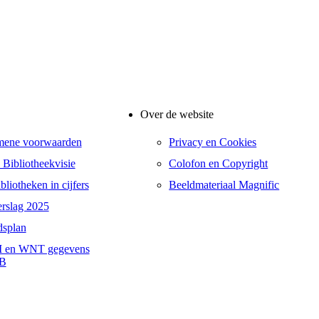
Over de website
mene voorwaarden
Privacy en Cookies
 Bibliotheekvisie
Colofon en Copyright
liotheken in cijfers
Beeldmateriaal Magnific
erslag 2025
dsplan
 en WNT gegevens
B