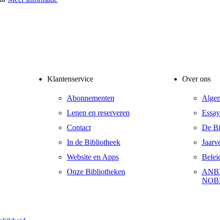
Klantenservice
Over ons
Abonnementen
Alge
Lenen en reserveren
Essay
Contact
De Bib
In de Bibliotheek
Jaarv
Website en Apps
Belei
Onze Bibliotheken
ANBI
NOB