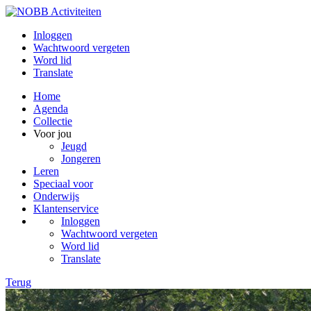
Inloggen
Wachtwoord vergeten
Word lid
Translate
Home
Agenda
Collectie
Voor jou
Jeugd
Jongeren
Leren
Speciaal voor
Onderwijs
Klantenservice
Inloggen
Wachtwoord vergeten
Word lid
Translate
Terug