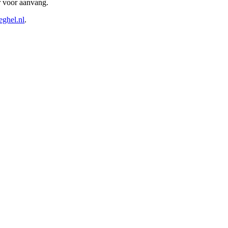
r voor aanvang.
eghel.nl
.