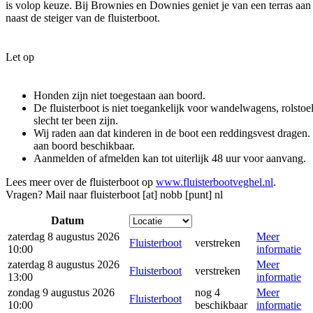
is volop keuze. Bij Brownies en Downies geniet je van een terras aan 
naast de steiger van de fluisterboot.
Let op
Honden zijn niet toegestaan aan boord.
De fluisterboot is niet toegankelijk voor wandelwagens, rolsto
slecht ter been zijn.
Wij raden aan dat kinderen in de boot een reddingsvest dragen.
aan boord beschikbaar.
Aanmelden of afmelden kan tot uiterlijk 48 uur voor aanvang.
Lees meer over de fluisterboot op
www.fluisterbootveghel.nl
.
Vragen? Mail naar
fluisterboot [at] nobb [punt] nl
Datum
zaterdag 8 augustus 2026
Meer
Fluisterboot
verstreken
10:00
informatie
zaterdag 8 augustus 2026
Meer
Fluisterboot
verstreken
13:00
informatie
zondag 9 augustus 2026
nog 4
Meer
Fluisterboot
10:00
beschikbaar
informatie