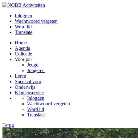
Inloggen
Wachtwoord vergeten
Word lid
Translate
Home
Agenda
Collectie
Voor jou
Jeugd
Jongeren
Leren
Speciaal voor
Onderwijs
Klantenservice
Inloggen
Wachtwoord vergeten
Word lid
Translate
Terug