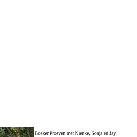
BoekenProeven met Nienke, Sonja en Jay