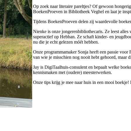
Op zoek naar literaire pareltjes? Of gewoon hongeri
BoekenProeven in Bibliotheek Veghel en laat je inspi
Tijdens BoekenProeven delen zij waardevolle boeken
Nienke is onze jongerenbibliothecaris. Ze leest alles
superactief op Hebban. Ze schaft kinder- en jeugdbo
nu die je echt gelezen móét hebben.
Onze programmamaker Sonja heeft een passie voor Fran
van wie je misschien nog nooit hebt gehoord, maar di
Jay is DigiTaalhuis-consulent en bepaalt welke boek
kennismaken met (oudere) meesterwerken.
Onze tips krijg je mee naar huis in een mooi boekje!