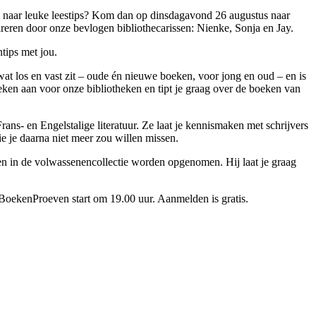
g naar leuke leestips? Kom dan op dinsdagavond 26 augustus naar
reren door onze bevlogen bibliothecarissen: Nienke, Sonja en Jay.
tips met jou.
 wat los en vast zit – oude én nieuwe boeken, voor jong en oud – en is
eken aan voor onze bibliotheken en tipt je graag over de boeken van
s- en Engelstalige literatuur. Ze laat je kennismaken met schrijvers
e je daarna niet meer zou willen missen.
en in de volwassenencollectie worden opgenomen. Hij laat je graag
 BoekenProeven start om 19.00 uur. Aanmelden is gratis.