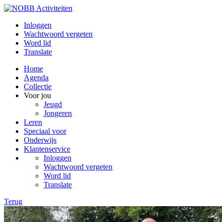
Inloggen
Wachtwoord vergeten
Word lid
Translate
Home
Agenda
Collectie
Voor jou
Jeugd
Jongeren
Leren
Speciaal voor
Onderwijs
Klantenservice
Inloggen
Wachtwoord vergeten
Word lid
Translate
Terug