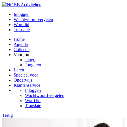
Inloggen
Wachtwoord vergeten
Word lid
Translate
Home
Agenda
Collectie
Voor jou
Jeugd
Jongeren
Leren
Speciaal voor
Onderwijs
Klantenservice
Inloggen
Wachtwoord vergeten
Word lid
Translate
Terug