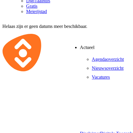
DigiTaalhuis
Gratis
Meierijstad
Helaas zijn er geen datums meer beschikbaar.
Actueel
Agendaoverzicht
Nieuwsoverzicht
Vacatures