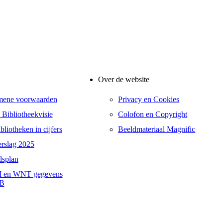
Over de website
mene voorwaarden
Privacy en Cookies
 Bibliotheekvisie
Colofon en Copyright
liotheken in cijfers
Beeldmateriaal Magnific
erslag 2025
dsplan
 en WNT gegevens
B