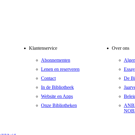
Klantenservice
Over ons
Abonnementen
Alge
Lenen en reserveren
Essay
Contact
De Bib
In de Bibliotheek
Jaarv
Website en Apps
Belei
Onze Bibliotheken
ANBI
NOB