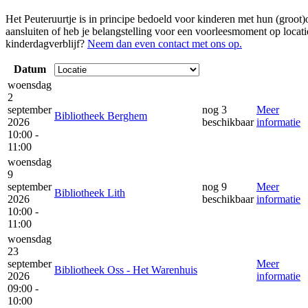
Het Peuteruurtje is in principe bedoeld voor kinderen met hun (groot)
aansluiten of heb je belangstelling voor een voorleesmoment op locati
kinderdagverblijf?
Neem dan even contact met ons op.
Datum
woensdag
2
september
nog 3
Meer
Bibliotheek Berghem
2026
beschikbaar
informatie
10:00 -
11:00
woensdag
9
september
nog 9
Meer
Bibliotheek Lith
2026
beschikbaar
informatie
10:00 -
11:00
woensdag
23
september
Meer
Bibliotheek Oss - Het Warenhuis
2026
informatie
09:00 -
10:00