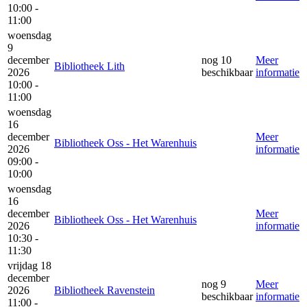
10:00 -
11:00
woensdag
9
december
nog 10
Meer
Bibliotheek Lith
2026
beschikbaar
informatie
10:00 -
11:00
woensdag
16
december
Meer
Bibliotheek Oss - Het Warenhuis
2026
informatie
09:00 -
10:00
woensdag
16
december
Meer
Bibliotheek Oss - Het Warenhuis
2026
informatie
10:30 -
11:30
vrijdag 18
december
nog 9
Meer
2026
Bibliotheek Ravenstein
beschikbaar
informatie
11:00 -