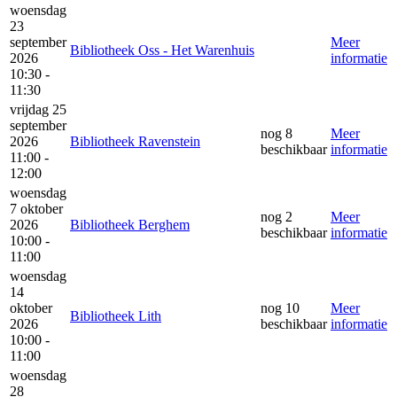
woensdag
23
september
Meer
Bibliotheek Oss - Het Warenhuis
2026
informatie
10:30 -
11:30
vrijdag 25
september
nog 8
Meer
2026
Bibliotheek Ravenstein
beschikbaar
informatie
11:00 -
12:00
woensdag
7 oktober
nog 2
Meer
2026
Bibliotheek Berghem
beschikbaar
informatie
10:00 -
11:00
woensdag
14
oktober
nog 10
Meer
Bibliotheek Lith
2026
beschikbaar
informatie
10:00 -
11:00
woensdag
28