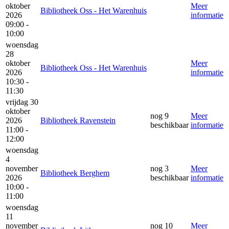
oktober
Meer
Bibliotheek Oss - Het Warenhuis
2026
informatie
09:00 -
10:00
woensdag
28
oktober
Meer
Bibliotheek Oss - Het Warenhuis
2026
informatie
10:30 -
11:30
vrijdag 30
oktober
nog 9
Meer
2026
Bibliotheek Ravenstein
beschikbaar
informatie
11:00 -
12:00
woensdag
4
november
nog 3
Meer
Bibliotheek Berghem
2026
beschikbaar
informatie
10:00 -
11:00
woensdag
11
november
nog 10
Meer