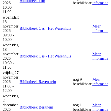
Bibliotheek Lith
2026
beschikbaar
informatie
10:00 -
11:00
woensdag
18
november
Meer
Bibliotheek Oss - Het Warenhuis
2026
informatie
09:00 -
10:00
woensdag
18
november
Meer
Bibliotheek Oss - Het Warenhuis
2026
informatie
10:30 -
11:30
vrijdag 27
november
nog 9
Meer
2026
Bibliotheek Ravenstein
beschikbaar
informatie
11:00 -
12:00
woensdag
2
december
nog 1
Meer
Bibliotheek Berghem
2026
beschikbaar
informatie